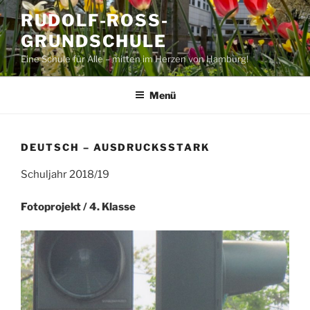
Zum
RUDOLF-ROSS-G
Inhalt
RUNDSCHULE
springen
Eine Schule für Alle – mitten im Herzen von Hamburg!
Menü
DEUTSCH – AUSDRUCKSSTARK
Schuljahr 2018/19
Fotoprojekt / 4. Klasse