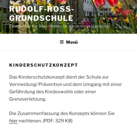
Zum
RUDOLF-ROSS-G
Inhalt
RUNDSCHULE
springen
Eine Schule für Alle – mitten im Herzen von Hamburg!
Menü
KINDERSCHUTZKONZEPT
Das Kinderschutzkonzept dient der Schule
zur
Vermeidung/ Prävention und dem Umgang mit einer
Gefährdung des Kindeswohls oder einer
Grenzverletzung.
Die Zusammenfassung des Konzepts können Sie
hier
nachlesen. (PDF: 329 KB)